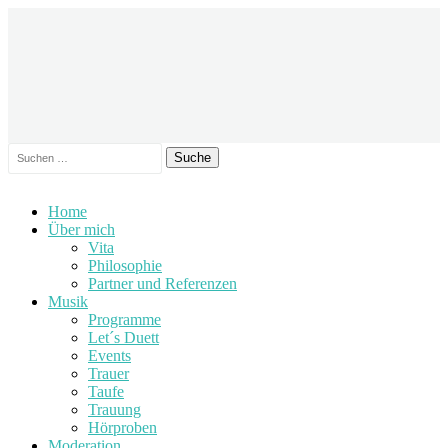
Suche
nach:
Zum
Home
Inhalt
Über mich
springen
Vita
Philosophie
Partner und Referenzen
Musik
Programme
Let´s Duett
Events
Trauer
Taufe
Trauung
Hörproben
Moderation