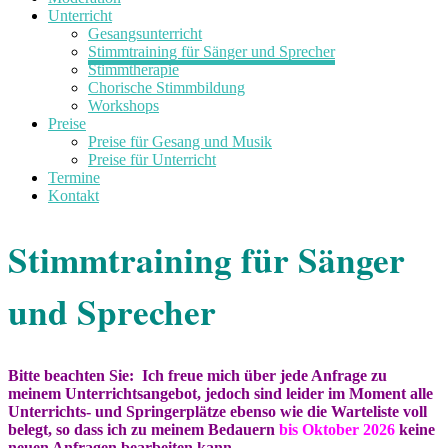
Unterricht
Gesangsunterricht
Stimmtraining für Sänger und Sprecher
Stimmtherapie
Chorische Stimmbildung
Workshops
Preise
Preise für Gesang und Musik
Preise für Unterricht
Termine
Kontakt
Stimmtraining für Sänger
und Sprecher
Bitte beachten Sie: Ich freue mich über jede Anfrage zu
meinem Unterrichtsangebot,
jedoch sind
leider im Moment alle
Unterrichts- und Springerplätze
ebenso
wie die Warteliste voll
belegt, so dass ich zu meinem Bedauern
bis Oktober 2026
keine
neuen Anfragen bearbeiten kann.