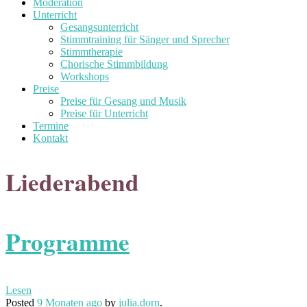
Moderation
Unterricht
Gesangsunterricht
Stimmtraining für Sänger und Sprecher
Stimmtherapie
Chorische Stimmbildung
Workshops
Preise
Preise für Gesang und Musik
Preise für Unterricht
Termine
Kontakt
Liederabend
Programme
Lesen
Posted
9 Monaten
ago
by
julia.dorn
.