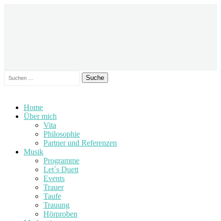
Suche
nach:
Zum
Home
Inhalt
Über mich
springen
Vita
Philosophie
Partner und Referenzen
Musik
Programme
Let´s Duett
Events
Trauer
Taufe
Trauung
Hörproben